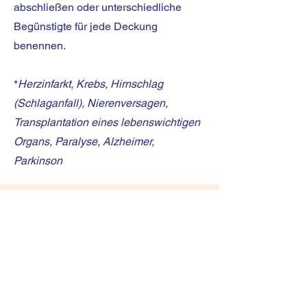
abschließen oder unterschiedliche
Begünstigte für jede Deckung
benennen.
​*
Herzinfarkt, Krebs, Hirnschlag
(Schlaganfall), Nierenversagen,
Transplantation eines lebenswichtigen
Organs, Paralyse, Alzheimer,
Parkinson
Wir erstellen Ihnen ein
individuelles Angeb
o
t