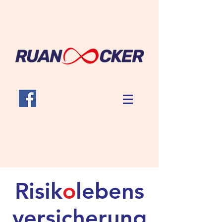
Risik
o
lebens
versicherung