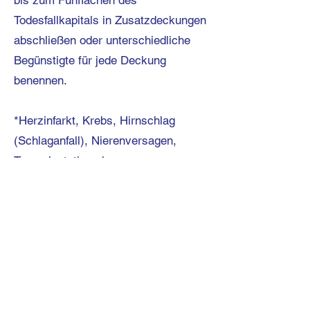
bis zum Fünffachen des
Todesfallkapitals in Zusatzdeckungen
abschließen oder unterschiedliche
Begünstigte für jede Deckung
benennen.
*Herzinfarkt, Krebs, Hirnschlag
(Schlaganfall), Nierenversagen,
Transplantation eines
lebenswichtigen Organs, Paralyse,
Alzheimer, Parkinson
Wir erstellen Ihnen ein
individuelles Angeb
o
t
Ich möchte ein Kostenvoranschlag